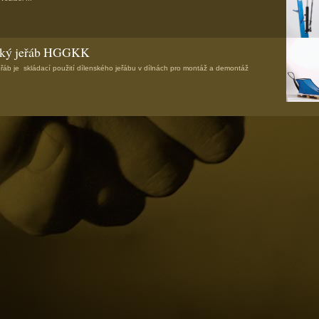
ský jeřáb HGGKK
eřáb je skládací použití dílenského jeřábu v dílnách pro montáž a demontáž