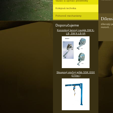
Vazací a upínací prostředky
Kolejová technika
Pohonné mechanismy
Dílen
dílenský j
Doporučujeme
motorů...
Konzolový lanový naviják SW K-
LB, SW K-LB-VA
Sloupový otočný jeřáb SSK GSX
(270st.)