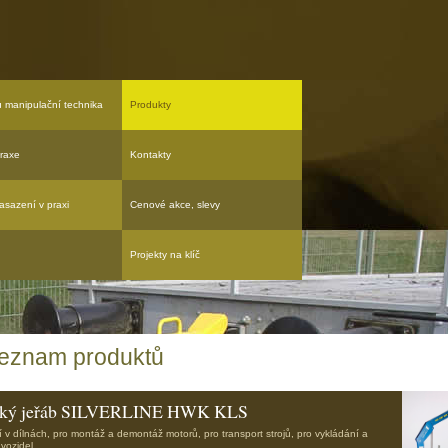
u manipulační technika
Produkty
raxe
Kontakty
asazení v praxi
Cenové akce, slevy
Projekty na klíč
eznam produktů
ský jeřáb SILVERLINE HWK KLS
í v dílnách, pro montáž a demontáž motorů, pro transport strojů, pro vykládání a
vozidel ...