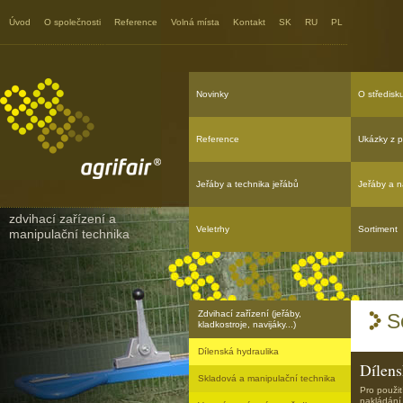
Agrifair - Navijáky a jeřáby
Úvod
O společnosti
Reference
Volná místa
Kontakt
SK
RU
PL
Novinky
O středisk
Reference
Ukázky z p
Jeřáby a technika jeřábů
Jeřáby a n
zdvihací zařízení a
Veletrhy
Sortiment
manipulační technika
Zdvihací zařízení (jeřáby,
S
kladkostroje, navijáky...)
Dílenská hydraulika
Dílen
Skladová a manipulační technika
Pro použit
nakládání 