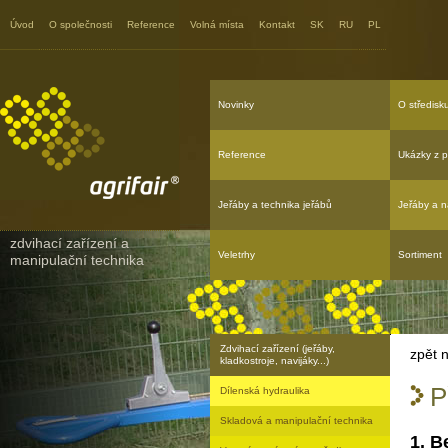
Agrifair - Příslušenství k zvedacím
stolům
Úvod
O společnosti
Reference
Volná místa
Kontakt
SK
RU
PL
Novinky
O středisk
Reference
Ukázky z p
Jeřáby a technika jeřábů
Jeřáby a n
zdvihací zařízení a
Veletrhy
Sortiment
manipulační technika
Zdvihací zařízení (jeřáby,
zpět 
kladkostroje, navijáky...)
P
Dílenská hydraulika
Skladová a manipulační technika
1. B