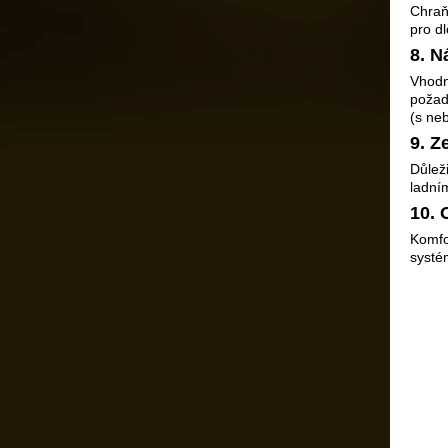
Chraň
pro d
8. N
Vhodn
požad
(s ne
9. Z
Důlež
ladní
10. 
Komfo
systé