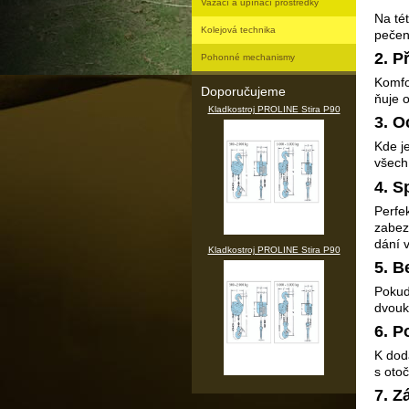
Vazací a upínací prostředky
Na té
Kolejová technika
pečen
2. P
Pohonné mechanismy
Komfo
Doporučujeme
ňuje 
Kladkostroj PROLINE Stira P90
3. O
Kde j
všech
4. S
Perfe
zabez
dání 
Kladkostroj PROLINE Stira P90
5. B
Pokud
dvouk
6. P
K dod
s oto
7. Z