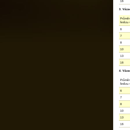
16
3. Váza
Průměr
řetězu
6
7
8
10
13
16
4. Váza
Průměr
řetězu
6
7
8
10
13
16