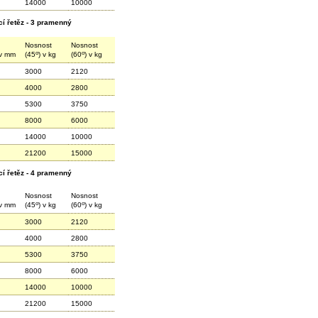
14000
10000
cí řetěz - 3 pramenný
Nosnost
Nosnost
o
o
 v mm
(45
) v kg
(60
) v kg
3000
2120
4000
2800
5300
3750
8000
6000
14000
10000
21200
15000
cí řetěz - 4 pramenný
Nosnost
Nosnost
o
o
 v mm
(45
) v kg
(60
) v kg
3000
2120
4000
2800
5300
3750
8000
6000
14000
10000
21200
15000