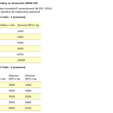
řetězy se zkrácením GRAD 100
 jsou kompletně namontované dle EN - 818-4
a stavební díl nalakovány tyrkysově
cí řetěz - 1 pramenný
o
 řetězu v mm
Nosnost (90
) v kg
1400
1900
2500
4000
6700
10000
cí řetěz - 2 pramenný
Nosnost
Nosnost
o
o
 v mm
(45
) v kg
(60
) v kg
2000
1400
2650
1900
3550
2500
5600
4000
9500
6700