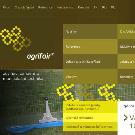
Agrifair - Vázací řetězy se zkrácením,
bez zkrácení třída 10
Úvod
O společnosti
Reference
Volná místa
Kontakt
SK
RU
PL
Novinky
O středisk
Reference
Ukázky z p
Jeřáby a technika jeřábů
Jeřáby a n
zdvihací zařízení a
Veletrhy
Sortiment
manipulační technika
Zdvihací zařízení (jeřáby,
zpět na
kladkostroje, navijáky...)
V
Dílenská hydraulika
1
Skladová a manipulační technika