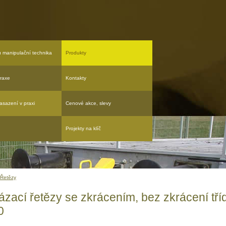
u manipulační technika
Produkty
raxe
Kontakty
asazení v praxi
Cenové akce, slevy
Projekty na klíč
Řetězy
ázací řetězy se zkrácením, bez zkrácení tří
0