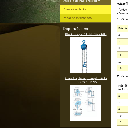
Vazací a upínací prostředky
Vázací 
Kolejová technika
-
řetězy
- řetěz 
Pohonné mechanismy
1. Váza
Doporučujeme
Průměr
Kladkostroj PROLINE Stira P90
6
7
8
10
13
16
2. Váza
Konzolový lanový naviják SW K-
LB, SW K-LB-VA
Průměr
řetězu
6
7
8
10
13