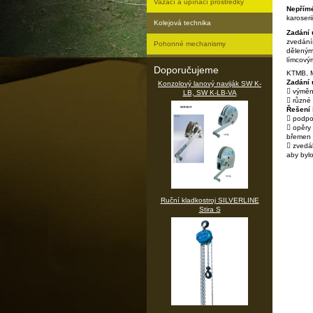
Vazací a upínací prostředky
Nepřímé
karoser
Kolejová technika
Zadání 
zvedání
Pohonné mechanismy
děleným
límcový
Doporučujeme
KTMB, M
Zadání 
Konzolový lanový naviják SW K-
 výmě
LB, SW K-LB-VA
 různé 
Řešení
 podpo
 opěry
břemen
 zvedák
aby byl
Ruční kladkostroj SILVERLINE
Stira S