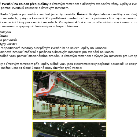
 zvedání na kolech přes plošiny
s límcovým ramenem s dělenými zvedacími trámy. Opěry a zv
ii pomocí zvedáků karoserie s límcovým ramenem.
úkolu
: Výměna podvozků a sad kol, jeden typ vozidla.
Řešení
: Podpodlahové zvedáky s nepřím
m na kolech, opěry na karoserii. Podpodlahové zvedací zařízení s plošinou s límcovým ramenem
i zvedacími trámy pro zvedání na kolech. Podepření skříně vozu prostřednictvím stacionárního z
m ramenem s výkyvnými hlavicemi pro uchopení břemen.
alaysia
úkolu
na podvozků
typy vozidel
Podpodlahové zvedáky s nepřímým zvedáním na kolech, opěry na karoserii
dlahové zvedací zařízení s plošinou s límcovým ramenem pro zvedání na kolech
 skříně vozu pomocí stacionárního zvedáku s límcovým ramenem s výkyvnými hlavicemi pro ucho
y s límcovým ramenem příp. opěry skříně vozu jsou elektromotoricky pojízdné paralelně ke kolejni
o možno uchopit různé úchopné body různých typů vozidel