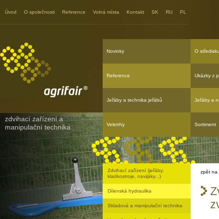
Agrifair - Zvedací zařízení
podpovrchová - nepřímé zvedání
Úvod
O společnosti
Reference
Volná místa
Kontakt
SK
RU
PL
Novinky
O středisk
Reference
Ukázky z p
Jeřáby a technika jeřábů
Jeřáby a n
zdvihací zařízení a
Veletrhy
Sortiment
manipulační technika
Zdvihací zařízení (jeřáby,
zpět na
kladkostroje, navijáky...)
Z
Dílenská hydraulika
z
Skladová a manipulační technika