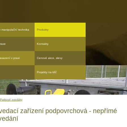
u manipulační technika
Produkty
raxe
Kontakty
asazení v praxi
Cenové akce, slevy
Projekty na klíč
Patkové zvedáky
vedací zařízení podpovrchová - nepřímé
vedání