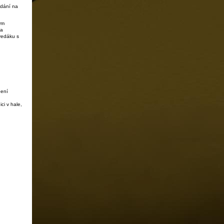
edání na
ým
 a
vedáku s
pení
ci v hale,